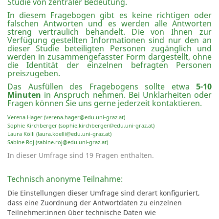
Studie von zentraler Bedeutung.
In diesem Fragebogen gibt es keine richtigen oder
falschen Antworten und es werden alle Antworten
streng vertraulich behandelt. Die von Ihnen zur
Verfügung gestellten Informationen sind nur den an
dieser Studie beteiligten Personen zugänglich und
werden in zusammengefasster Form dargestellt, ohne
die Identität der einzelnen befragten Personen
preiszugeben.
Das Ausfüllen des Fragebogens sollte etwa
5-10
Minuten
in Anspruch nehmen. Bei Unklarheiten oder
Fragen können Sie uns gerne jederzeit kontaktieren.
Verena Hager (
verena.hager@edu.uni-graz.at
)
Sophie Kirchberger (
sophie.kirchberger@edu.uni-graz.at
)
Laura Kölli (
laura.koelli@edu.uni-graz.at
)
Sabine Roj (
sabine.roj@edu.uni-graz.at
)
In dieser Umfrage sind 19 Fragen enthalten.
Technisch anonyme Teilnahme:
Die Einstellungen dieser Umfrage sind derart konfiguriert,
dass eine Zuordnung der Antwortdaten zu einzelnen
Teilnehmer:innen über technische Daten wie